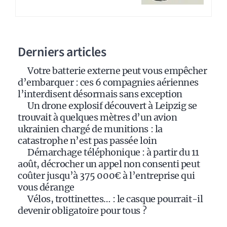
r
n
a
Derniers articles
t
i
Votre batterie externe peut vous empêcher
v
d’embarquer : ces 6 compagnies aériennes
e
l’interdisent désormais sans exception
:
Un drone explosif découvert à Leipzig se
trouvait à quelques mètres d’un avion
ukrainien chargé de munitions : la
catastrophe n’est pas passée loin
Démarchage téléphonique : à partir du 11
août, décrocher un appel non consenti peut
coûter jusqu’à 375 000€ à l’entreprise qui
vous dérange
Vélos, trottinettes… : le casque pourrait-il
devenir obligatoire pour tous ?