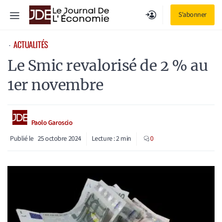
Aller
Menu
S'abonner
au
contenu
ACTUALITÉS
⋅
Le Smic revalorisé de 2 % au
1er novembre
Paolo Garoscio
Publié le
25 octobre 2024
Lecture :
2
min
0