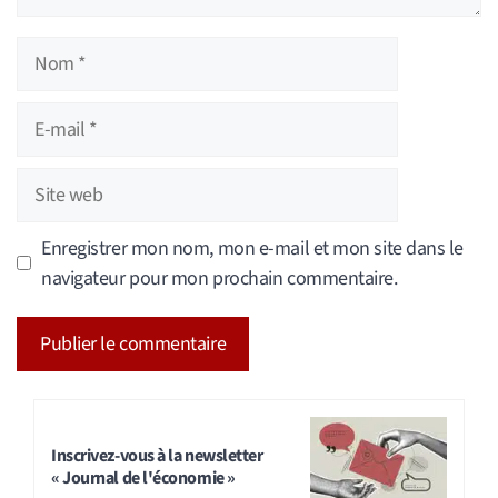
Nom
E-
mail
Site
web
Enregistrer mon nom, mon e-mail et mon site dans le
navigateur pour mon prochain commentaire.
A
l
t
Inscrivez-vous à la newsletter
« Journal de l'économie »
e