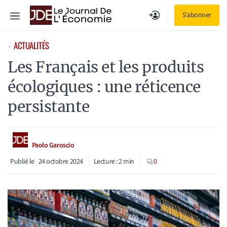
Aller
Menu
S'abonner
au
contenu
ACTUALITÉS
⋅
Les Français et les produits
écologiques : une réticence
persistante
Paolo Garoscio
Publié le
24 octobre 2024
Lecture :
2
min
0