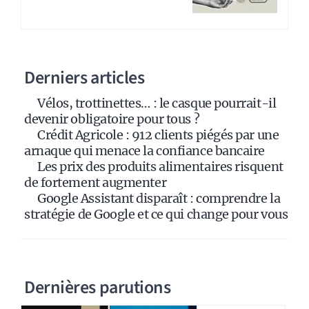
e
r
n
a
Derniers articles
t
i
Vélos, trottinettes… : le casque pourrait-il
v
devenir obligatoire pour tous ?
e
Crédit Agricole : 912 clients piégés par une
:
arnaque qui menace la confiance bancaire
Les prix des produits alimentaires risquent
de fortement augmenter
Google Assistant disparaît : comprendre la
stratégie de Google et ce qui change pour vous
Dernières parutions