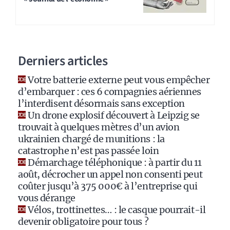
e
r
n
a
Derniers articles
t
i
Votre batterie externe peut vous empêcher
v
d’embarquer : ces 6 compagnies aériennes
e
l’interdisent désormais sans exception
:
Un drone explosif découvert à Leipzig se
trouvait à quelques mètres d’un avion
ukrainien chargé de munitions : la
catastrophe n’est pas passée loin
Démarchage téléphonique : à partir du 11
août, décrocher un appel non consenti peut
coûter jusqu’à 375 000€ à l’entreprise qui
vous dérange
Vélos, trottinettes… : le casque pourrait-il
devenir obligatoire pour tous ?