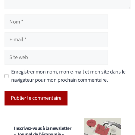
Nom
E-
mail
Site
web
Enregistrer mon nom, mon e-mail et mon site dans le
navigateur pour mon prochain commentaire.
A
l
t
Inscrivez-vous à la newsletter
« Journal de l'économie »