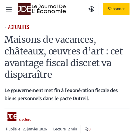
Aller
Menu
S'abonner
au
contenu
ACTUALITÉS
⋅
Maisons de vacances,
châteaux, œuvres d’art : cet
avantage fiscal discret va
disparaître
Le gouvernement met fin à l’exonération fiscale des
biens personnels dans le pacte Dutreil.
sleclerc
Publié le
23 janvier 2026
Lecture :
2
min
0