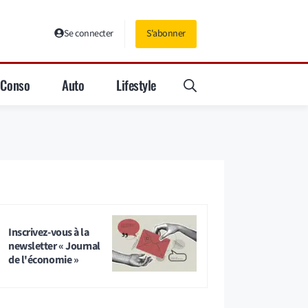
Se connecter
S'abonner
Conso
Auto
Lifestyle
Inscrivez-vous à la
newsletter « Journal
de l'économie »