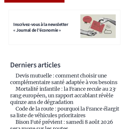
A
l
t
Inscrivez-vous à la newsletter
« Journal de l'économie »
e
r
n
a
Derniers articles
t
i
Devis mutuelle : comment choisir une
v
complémentaire santé adaptée à vos besoins
e
Mortalité infantile : la France recule au 23ᵉ
:
rang européen, un rapport accablant révèle
quinze ans de dégradation
Code de la route : pourquoi la France élargit
sa liste de véhicules prioritaires
Bison Futé prévient : samedi 8 août 2026
sera rouge sur les routes