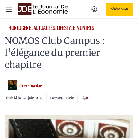
Aller
Menu
S'abonner
au
contenu
HORLOGERIE
, 
ACTUALITÉS
, 
LIFESTYLE
, 
MONTRES
⋅
NOMOS Club Campus :
l’élégance du premier
chapitre
Oscar Bastien
Publié le
26 juin 2026
Lecture :
3
min
0