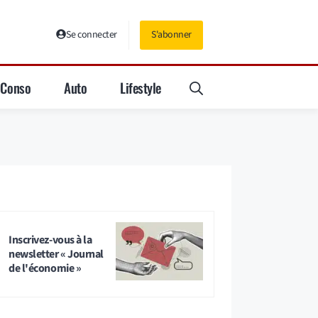
Se connecter
S'abonner
Conso
Auto
Lifestyle
Inscrivez-vous à la
newsletter « Journal
de l'économie »