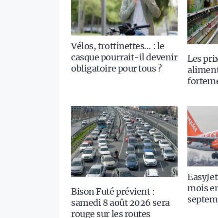
Vélos, trottinettes… : le
casque pourrait-il devenir
Les pri
obligatoire pour tous ?
aliment
fortem
EasyJet
mois en
Bison Futé prévient :
septem
samedi 8 août 2026 sera
rouge sur les routes