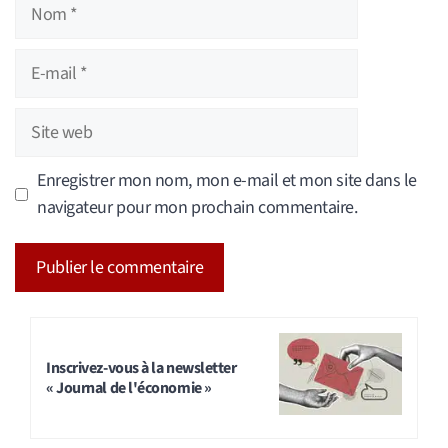
Nom
E-
mail
Site
web
Enregistrer mon nom, mon e-mail et mon site dans le
navigateur pour mon prochain commentaire.
A
l
t
Inscrivez-vous à la newsletter
« Journal de l'économie »
e
r