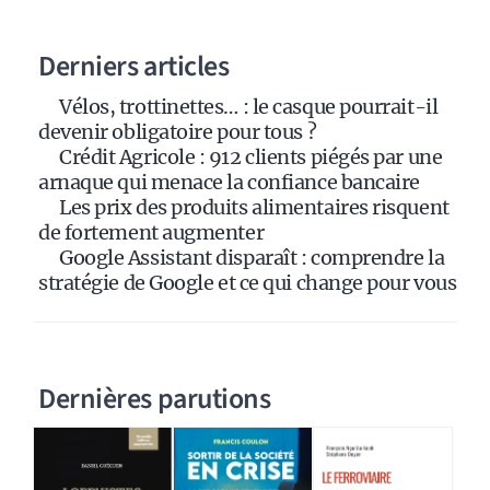
n
a
Derniers articles
t
i
Vélos, trottinettes… : le casque pourrait-il
v
devenir obligatoire pour tous ?
e
Crédit Agricole : 912 clients piégés par une
:
arnaque qui menace la confiance bancaire
Les prix des produits alimentaires risquent
de fortement augmenter
Google Assistant disparaît : comprendre la
stratégie de Google et ce qui change pour vous
Dernières parutions