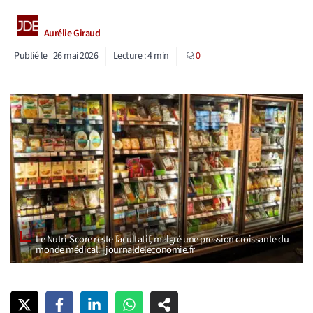
Aurélie Giraud
Publié le
26 mai 2026
Lecture :
4
min
0
Le Nutri-Score reste facultatif, malgré une pression croissante du
monde médical. | journaldeleconomie.fr