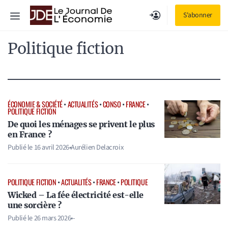
Aller
Menu
S'abonner
au
contenu
Politique fiction
ÉCONOMIE & SOCIÉTÉ
•
ACTUALITÉS
•
CONSO
•
FRANCE
•
POLITIQUE FICTION
De quoi les ménages se privent le plus
en France ?
Publié le
16 avril 2026
•
Aurélien Delacroix
POLITIQUE FICTION
•
ACTUALITÉS
•
FRANCE
•
POLITIQUE
Wicked – La fée électricité est-elle
une sorcière ?
Publié le
26 mars 2026
•
-