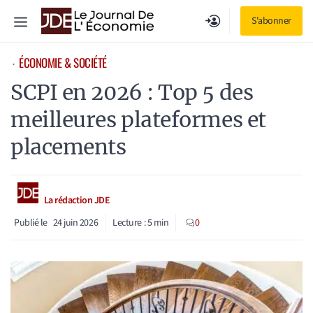
Aller
Menu
S'abonner
au
contenu
ÉCONOMIE & SOCIÉTÉ
⋅
SCPI en 2026 : Top 5 des
meilleures plateformes et
placements
La rédaction JDE
Publié le
24 juin 2026
Lecture :
5
min
0