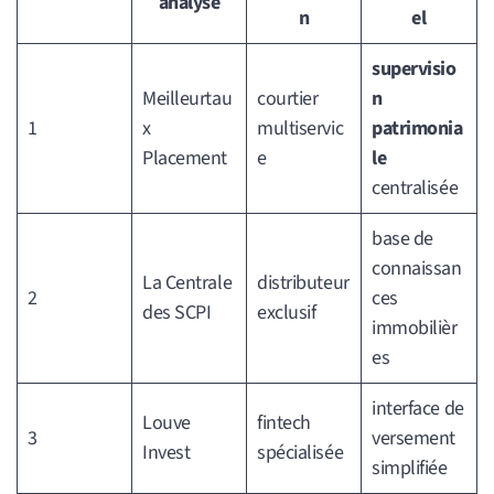
analysé
n
el
supervisio
Meilleurtau
courtier
n
1
x
multiservic
patrimonia
Placement
e
le
centralisée
base de
connaissan
La Centrale
distributeur
2
ces
des SCPI
exclusif
immobilièr
es
interface de
Louve
fintech
3
versement
Invest
spécialisée
simplifiée