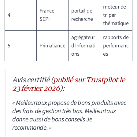
moteur de
France
portail de
4
tri par
SCPI
recherche
thématique
agrégateur
rapports de
5
Primaliance
d’informati
performanc
ons
es
Avis certifié (
publié sur Trustpilot le
23 février 2026
):
« Meilleurtaux propose de bons produits avec
des frais de gestion très bas. Meilleurtaux
donne aussi de bons conseils Je
recommande. »