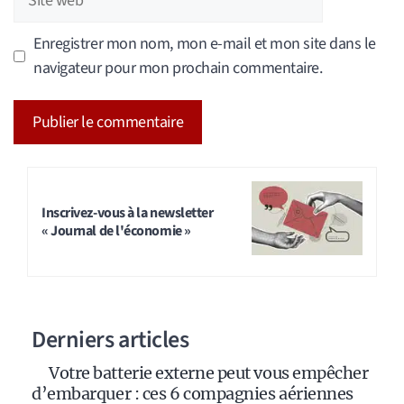
web
Enregistrer mon nom, mon e-mail et mon site dans le
navigateur pour mon prochain commentaire.
A
l
t
Inscrivez-vous à la newsletter
« Journal de l'économie »
e
r
n
a
Derniers articles
t
i
Votre batterie externe peut vous empêcher
v
d’embarquer : ces 6 compagnies aériennes