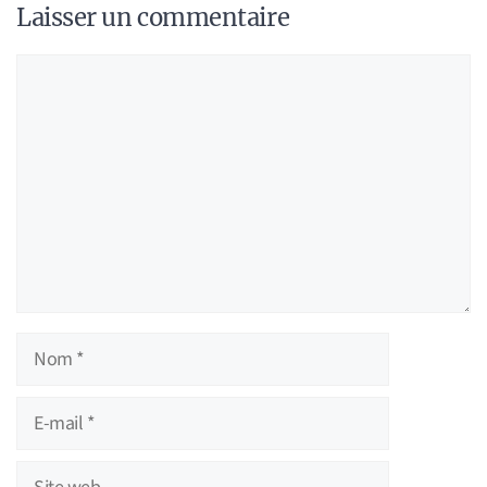
Laisser un commentaire
Commentaire
Nom
E-
mail
Site