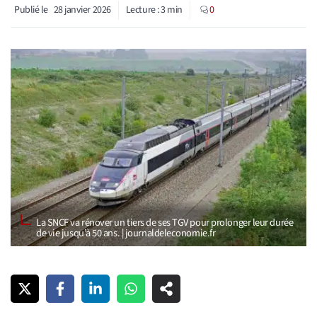
Publié le
28 janvier 2026
Lecture :
3
min
0
La SNCF va rénover un tiers de ses TGV pour prolonger leur durée
de vie jusqu’à 50 ans. | journaldeleconomie.fr