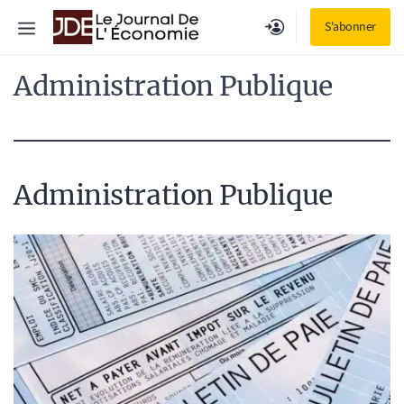
Aller
Menu
S'abonner
au
contenu
Administration Publique
Administration Publique