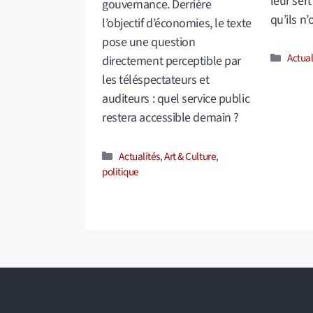
leur se
gouvernance. Derrière
qu’ils n
l’objectif d’économies, le texte
pose une question
Catég
Actual
directement perceptible par
les téléspectateurs et
auditeurs : quel service public
restera accessible demain ?
Catégories
Actualités
,
Art & Culture
,
politique