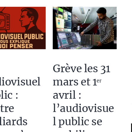
Grève les 31
iovisuel
mars et 1ᵉʳ
lic :
avril :
tre
l’audiovisue
liards
l public se