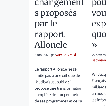
pou
changement
vou
s proposés
exp
par le
quo
rapport
»
Alloncle
25 novem
5 mai 2026
par
Aurélie Giraud
Debonsen
Le rapport Alloncle ne se
Par Jac
limite pas à une critique de
Français
l’audiovisuel public : il
milliard
propose une transformation
un audio
complète de son périmètre,
les info
de ses programmes et de sa