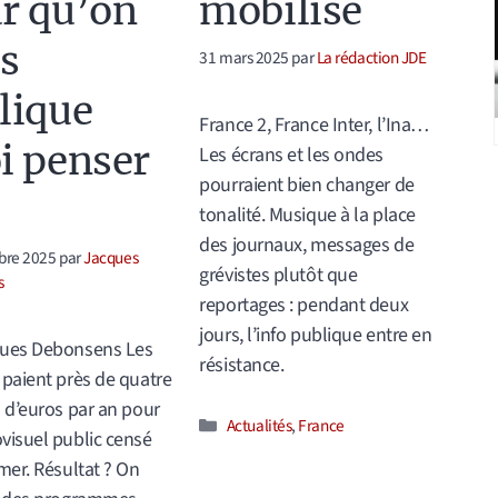
r qu’on
mobilise
s
31 mars 2025
par
La rédaction JDE
lique
France 2, France Inter, l’Ina…
i penser
Les écrans et les ondes
pourraient bien changer de
tonalité. Musique à la place
des journaux, messages de
bre 2025
par
Jacques
grévistes plutôt que
s
reportages : pendant deux
jours, l’info publique entre en
ques Debonsens Les
résistance.
 paient près de quatre
s d’euros par an pour
Catégories
Actualités
,
France
visuel public censé
rmer. Résultat ? On