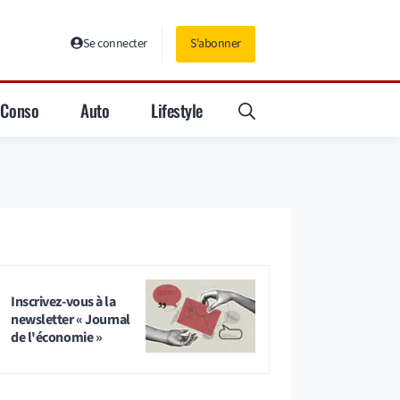
Se connecter
S'abonner
Conso
Auto
Lifestyle
Inscrivez-vous à la
newsletter « Journal
de l'économie »