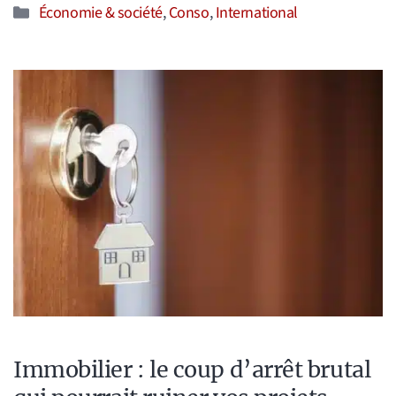
Catégories
Économie & société
,
Conso
,
International
Immobilier : le coup d’arrêt brutal