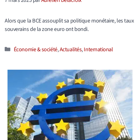
7 mars 2025
par
Aurélien Delacroix
Alors que la BCE assouplit sa politique monétaire, les taux
souverains de la zone euro ont bondi.
Catégories
Économie & société
,
Actualités
,
International