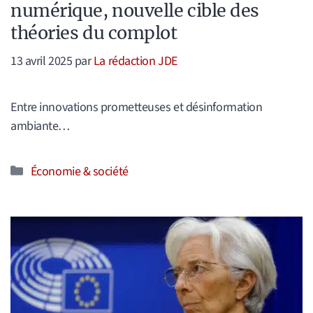
numérique, nouvelle cible des
théories du complot
13 avril 2025
par
La rédaction JDE
Entre innovations prometteuses et désinformation
ambiante…
Catégories
Économie & société