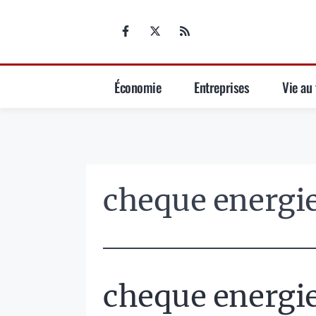
Aller
au
contenu
Économie
Entreprises
Vie au 
cheque energi
cheque energi