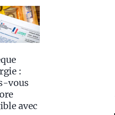
èque
rgie :
s-vous
ore
gible avec