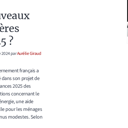
uveaux
tères
5 ?
e 2024
par
Aurélie Giraud
rnement français a
 dans son projet de
inances 2025 des
tions concernant le
nergie, une aide
lle pour les ménages
enus modestes. Selon