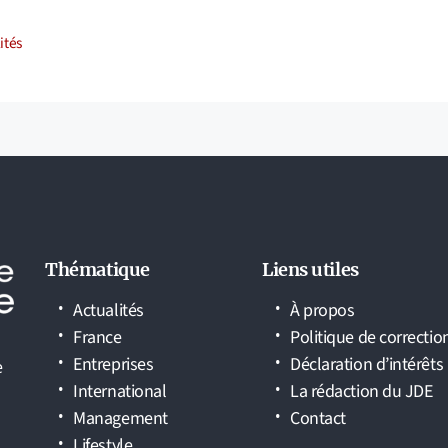
ories
ités
Thématique
Liens utiles
Actualités
À propos
France
Politique de correctio
Entreprises
Déclaration d’intérêts
e
International
La rédaction du JDE
Management
Contact
Lifestyle