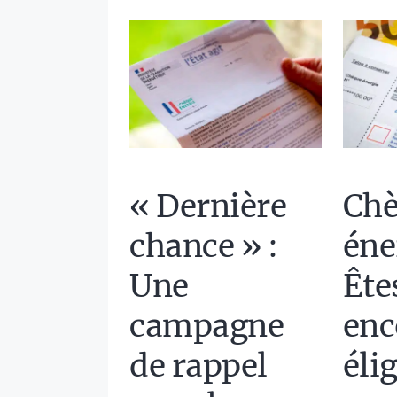
« Dernière
Ch
chance » :
éne
Une
Ête
campagne
enc
de rappel
éli