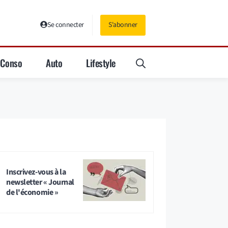
Se connecter
S'abonner
Conso
Auto
Lifestyle
Inscrivez-vous à la
newsletter « Journal
de l'économie »