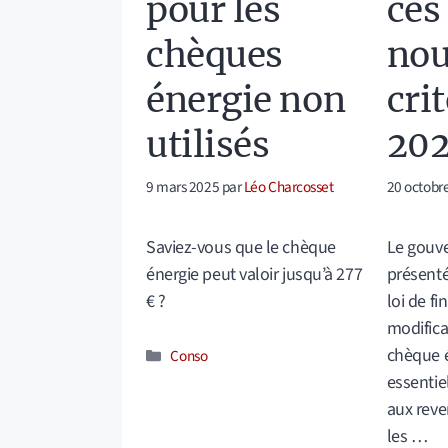
pour les
ces
chèques
no
énergie non
cri
utilisés
202
9 mars 2025
par
Léo Charcosset
20 octobr
Saviez-vous que le chèque
Le gouve
énergie peut valoir jusqu’à 277
présenté
€ ?
loi de f
modifica
chèque é
Catégories
Conso
essentie
aux rev
les …