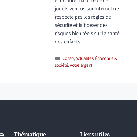
écrasante majorité de ces
jouets vendus sur Internet ne
respecte pas les règles de
sécurité et fait peser des
risques bien réels sur la santé
des enfants.
Catégories
Conso
,
Actualités
,
Économie &
société
,
Votre argent
Thématique
Liens utiles