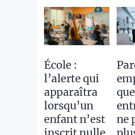
École :
Par
l’alerte qui
emp
apparaîtra
que
lorsqu’un
ent
enfant n’est
ne 
inscrit nulle
plu