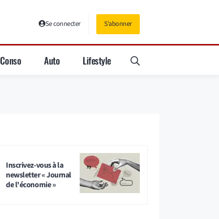
Se connecter
S'abonner
Conso
Auto
Lifestyle
Inscrivez-vous à la
newsletter « Journal
de l'économie »