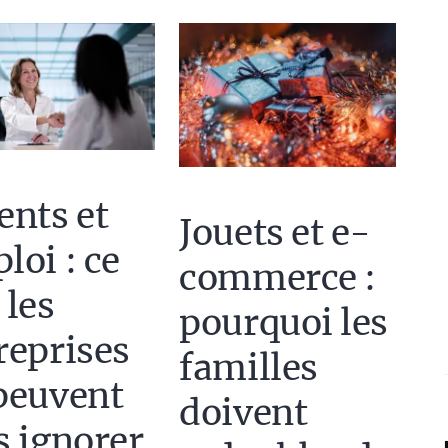
ents et
Jouets et e-
loi : ce
commerce :
 les
pourquoi les
reprises
familles
peuvent
doivent
s ignorer