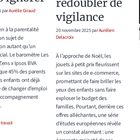
redoubler de
6
par
Aurélie Giraud
vigilance
en à la parentalité
20 novembre 2025
par
Aurélien
Delacroix
un sujet de
tion autant qu’un
cial. Le baromètre Les
À l’approche de Noël, les
Zens x Ipsos BVA
jouets à petit prix fleurissent
que 45% des parents
sur les sites de e-commerce,
s enfants ont déjà
promettant de faire briller les
 de changer d’emploi
yeux des enfants sans faire
’accompagnement
exploser le budget des
.
familles. Pourtant, derrière ces
offres alléchantes, une série
ories
 travail
d’études européennes révèle
un constat alarmant : une