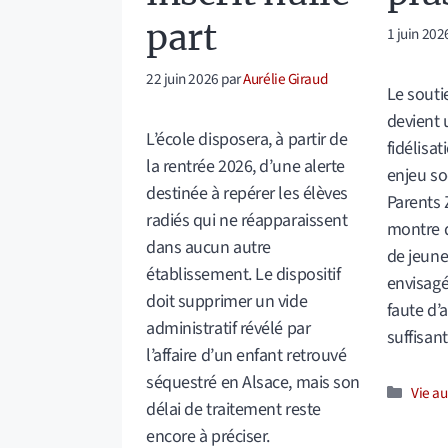
part
1 juin 202
22 juin 2026
par
Aurélie Giraud
Le souti
devient 
L’école disposera, à partir de
fidélisa
la rentrée 2026, d’une alerte
enjeu so
destinée à repérer les élèves
Parents 
radiés qui ne réapparaissent
montre 
dans aucun autre
de jeune
établissement. Le dispositif
envisagé
doit supprimer un vide
faute d
administratif révélé par
suffisant
l’affaire d’un enfant retrouvé
séquestré en Alsace, mais son
Catég
Vie au
délai de traitement reste
encore à préciser.