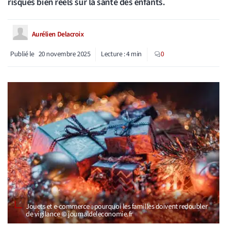
risques bien réels sur la santé des enfants.
Aurélien Delacroix
Publié le
20 novembre 2025
Lecture :
4
min
0
Jouets et e-commerce : pourquoi les familles doivent redoubler
de vigilance © journaldeleconomie.fr