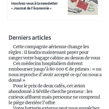
t
Inscrivez-vous à la newsletter
« Journal de l'économie »
e
r
n
a
Derniers articles
t
i
Cette compagnie aérienne change les
v
règles : il faudra maintenant payer pour
e
ranger votre bagage cabine au dessus de vous
:
Ces médecins hospitaliers doivent
rembourser jusqu’à 80 000 € de primes : « on
nous reproche d’avoir accepté ce qu’on nous a
donné »
Pour le prix de deux cafés, cet avion
abandonné à Séville cherche preneur : les
curieux affluent mais personne ne comprend
le piège derrière l’offre
Votre batterie externe peut vous empêcher