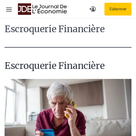
Aller
Menu
S'abonner
au
contenu
Escroquerie Financière
Escroquerie Financière