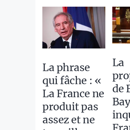
La
La phrase
pro
qui fâche : «
de 
La France ne
Bay
produit pas
inq
assez et ne
Fra