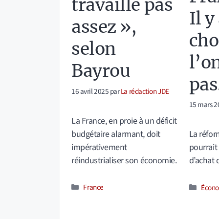
travaille pas
Il y
assez »,
cho
selon
l’o
Bayrou
pas
16 avril 2025
par
La rédaction JDE
15 mars 2
La France, en proie à un déficit
budgétaire alarmant, doit
La réfor
impérativement
pourrait
réindustrialiser son économie.
d’achat 
Catégories
Catég
France
Écono