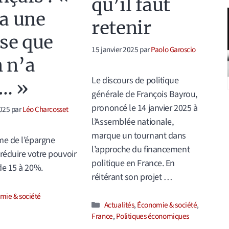
qu’il faut
 a une
retenir
se que
15 janvier 2025
par
Paolo Garoscio
n n’a
Le discours de politique
… »
générale de François Bayrou,
prononcé le 14 janvier 2025 à
025
par
Léo Charcosset
l’Assemblée nationale,
marque un tournant dans
me de l’épargne
l’approche du financement
 réduire votre pouvoir
politique en France. En
de 15 à 20%.
réitérant son projet …
ories
mie & société
Catégories
Actualités
,
Économie & société
,
France
,
Politiques économiques