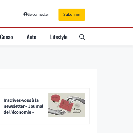
Se connecter
S'abonner
Conso
Auto
Lifestyle
Inscrivez-vous à la
newsletter « Journal
de l'économie »