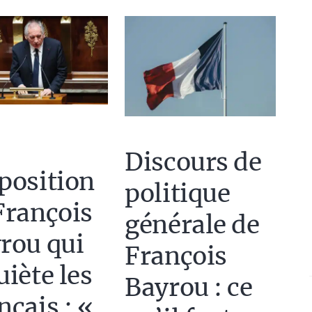
Discours de
position
politique
François
générale de
rou qui
François
uiète les
Bayrou : ce
nçais : «