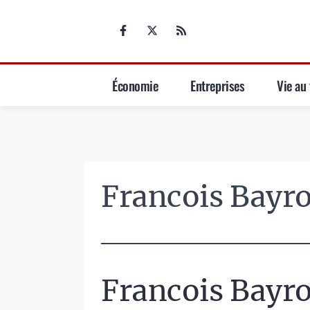
Aller
au
contenu
Économie
Entreprises
Vie au 
Francois Bayr
Francois Bayr