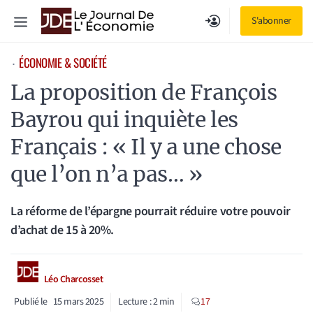
Aller
Menu
S'abonner
au
contenu
ÉCONOMIE & SOCIÉTÉ
⋅
La proposition de François
Bayrou qui inquiète les
Français : « Il y a une chose
que l’on n’a pas… »
La réforme de l’épargne pourrait réduire votre pouvoir
d’achat de 15 à 20%.
Léo Charcosset
Publié le
15 mars 2025
Lecture :
2
min
17