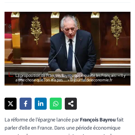
La proposition de François Bayrou qui inquiète les Français : « Il y
a une chose que l’on n’a pas… » © journaldeleconomie.fr
La réforme de l’épargne lancée par
François Bayrou
fait
parler d’elle en France. Dans une période économique