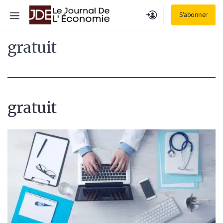
Aller
Menu
S'abonner
au
contenu
gratuit
gratuit