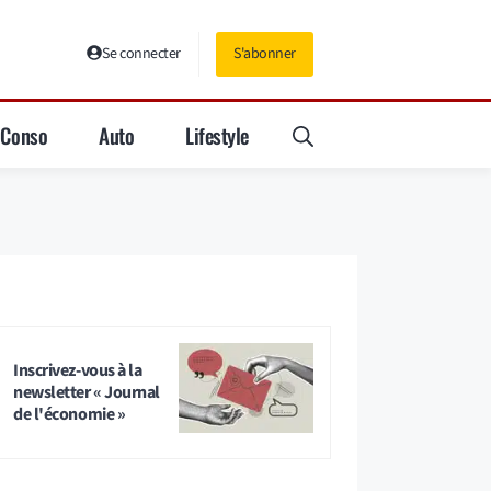
Se connecter
S'abonner
Conso
Auto
Lifestyle
Inscrivez-vous à la
newsletter « Journal
de l'économie »