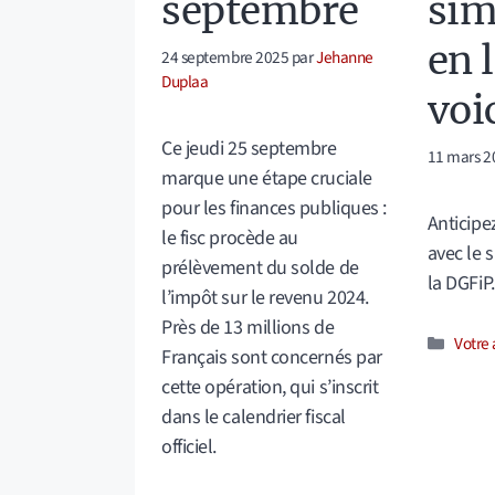
septembre
sim
en 
24 septembre 2025
par
Jehanne
Duplaa
voic
Ce jeudi 25 septembre
11 mars 2
marque une étape cruciale
pour les finances publiques :
Anticipe
le fisc procède au
avec le 
prélèvement du solde de
la DGFiP.
l’impôt sur le revenu 2024.
Près de 13 millions de
Catég
Votre 
Français sont concernés par
cette opération, qui s’inscrit
dans le calendrier fiscal
officiel.