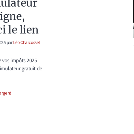
ulateur
ligne,
i le lien
025
par
Léo Charcosset
z vos impôts 2025
simulateur gratuit de
ories
argent