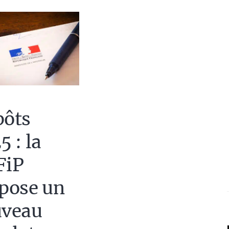
ôts
5 : la
FiP
pose un
uveau