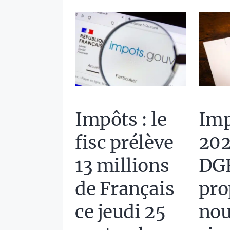
Impôts : le
Imp
fisc prélève
202
13 millions
DG
de Français
pro
ce jeudi 25
no