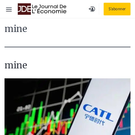
Aller
Menu
S'abonner
au
contenu
mine
mine