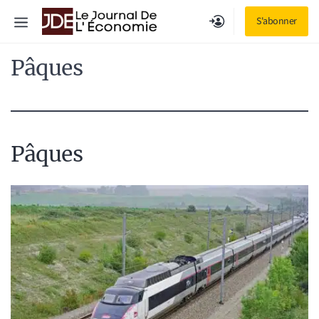
Aller
Menu
S'abonner
au
contenu
Pâques
Pâques