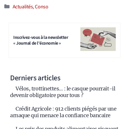
Catégories
Actualités
,
Conso
Inscrivez-vous à la newsletter
« Journal de l'économie »
Derniers articles
Vélos, trottinettes… : le casque pourrait-il
devenir obligatoire pour tous ?
Crédit Agricole : 912 clients piégés par une
arnaque qui menace la confiance bancaire
Les prix des produits alimentaires risquent