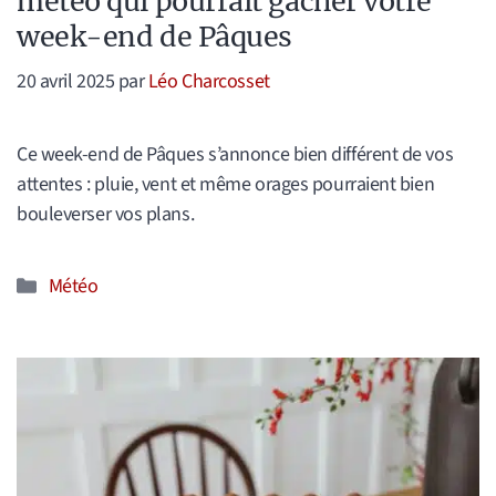
météo qui pourrait gâcher votre
week-end de Pâques
20 avril 2025
par
Léo Charcosset
Ce week-end de Pâques s’annonce bien différent de vos
attentes : pluie, vent et même orages pourraient bien
bouleverser vos plans.
Catégories
Météo