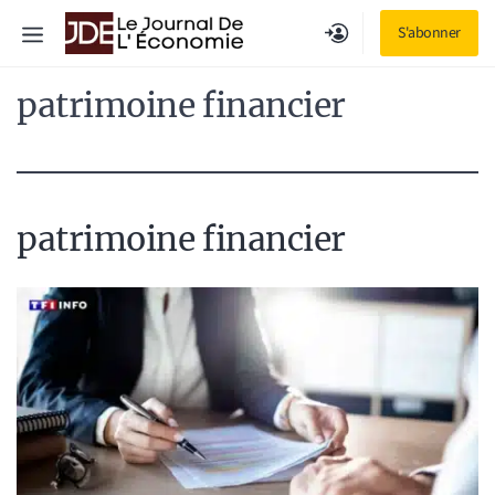
Aller
Menu
S'abonner
au
contenu
patrimoine financier
patrimoine financier