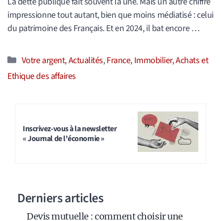
La dette publique fait souvent la une. Mais un autre chiffre
impressionne tout autant, bien que moins médiatisé : celui
du patrimoine des Français. Et en 2024, il bat encore …
Catégories
Votre argent
,
Actualités
,
France
,
Immobilier, Achats et
Ethique des affaires
Inscrivez-vous à la newsletter
« Journal de l'économie »
Derniers articles
Devis mutuelle : comment choisir une