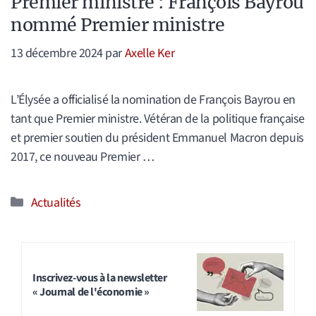
Premier ministre : François Bayrou
nommé Premier ministre
13 décembre 2024
par
Axelle Ker
L’Élysée a officialisé la nomination de François Bayrou en
tant que Premier ministre. Vétéran de la politique française
et premier soutien du président Emmanuel Macron depuis
2017, ce nouveau Premier …
Catégories
Actualités
Inscrivez-vous à la newsletter
« Journal de l'économie »