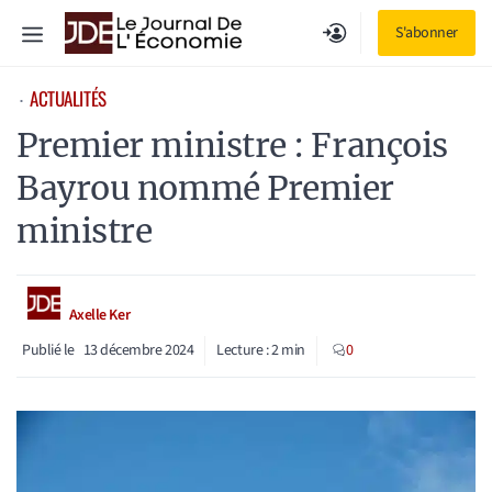
Aller
Menu
S'abonner
au
contenu
ACTUALITÉS
⋅
Premier ministre : François
Bayrou nommé Premier
ministre
Axelle Ker
Publié le
13 décembre 2024
Lecture :
2
min
0