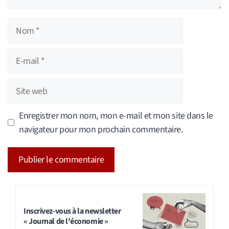
Nom
E-
mail
Site
web
Enregistrer mon nom, mon e-mail et mon site dans le
navigateur pour mon prochain commentaire.
A
l
t
Inscrivez-vous à la newsletter
« Journal de l'économie »
e