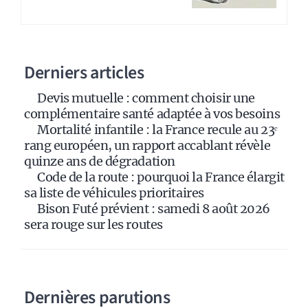
r
n
a
Derniers articles
t
i
Devis mutuelle : comment choisir une
v
complémentaire santé adaptée à vos besoins
e
Mortalité infantile : la France recule au 23ᵉ
:
rang européen, un rapport accablant révèle
quinze ans de dégradation
Code de la route : pourquoi la France élargit
sa liste de véhicules prioritaires
Bison Futé prévient : samedi 8 août 2026
sera rouge sur les routes
Dernières parutions