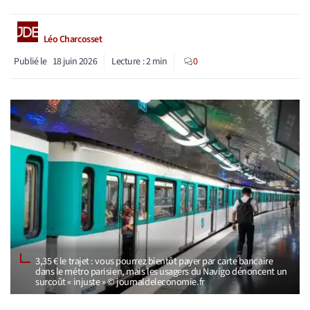
Léo Charcosset
Publié le
18 juin 2026
Lecture :
2
min
0
3,35 € le trajet : vous pourrez bientôt payer par carte bancaire
dans le métro parisien, mais les usagers du Navigo dénoncent un
surcoût « injuste » © journaldeleconomie.fr