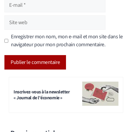
E-
mail
Site
web
Enregistrer mon nom, mon e-mail et mon site dans le
navigateur pour mon prochain commentaire.
A
l
t
Inscrivez-vous à la newsletter
« Journal de l'économie »
e
r
n
a