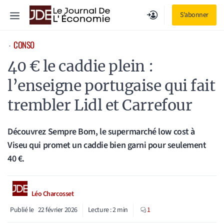
Aller
Menu
S'abonner
au
contenu
CONSO
⋅
40 € le caddie plein :
l’enseigne portugaise qui fait
trembler Lidl et Carrefour
Découvrez Sempre Bom, le supermarché low cost à
Viseu qui promet un caddie bien garni pour seulement
40 €.
Léo Charcosset
Publié le
22 février 2026
Lecture :
2
min
1