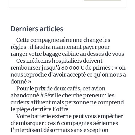
r
n
a
Derniers articles
t
i
Cette compagnie aérienne change les
v
règles : il faudra maintenant payer pour
e
ranger votre bagage cabine au dessus de vous
:
Ces médecins hospitaliers doivent
rembourser jusqu’à 80 000 € de primes : « on
nous reproche d’avoir accepté ce qu’on nous a
donné »
Pour le prix de deux cafés, cet avion
abandonné à Séville cherche preneur : les
curieux affluent mais personne ne comprend
le piège derrière l’offre
Votre batterie externe peut vous empêcher
d’embarquer : ces 6 compagnies aériennes
l’interdisent désormais sans exception