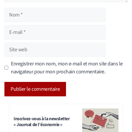
Nom
E-
mail
Site
web
Enregistrer mon nom, mon e-mail et mon site dans le
navigateur pour mon prochain commentaire.
A
l
t
Inscrivez-vous à la newsletter
« Journal de l'économie »
e