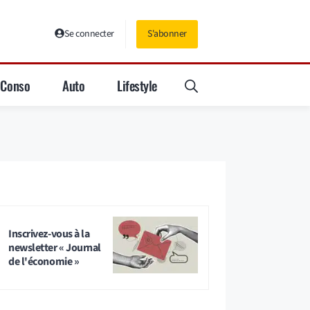
Se connecter
S'abonner
Conso
Auto
Lifestyle
Inscrivez-vous à la
newsletter « Journal
de l'économie »