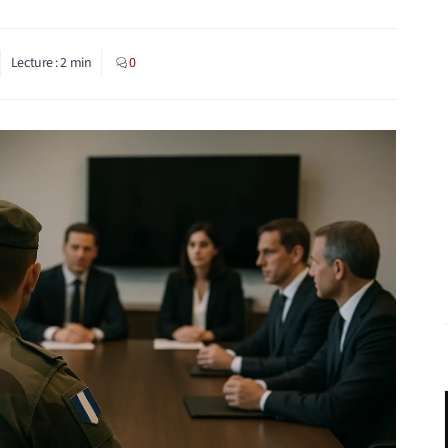
Lecture :
2
min
0