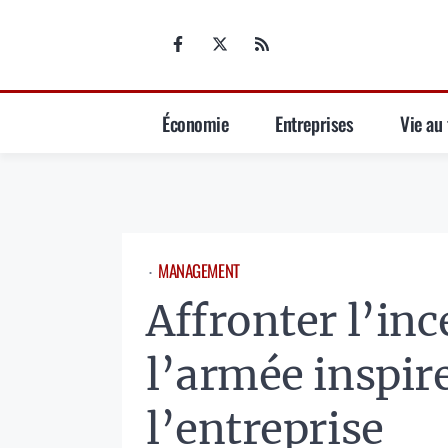
Aller
au
contenu
Économie
Entreprises
Vie au 
MANAGEMENT
⋅
Affronter l’inc
l’armée inspir
l’entreprise