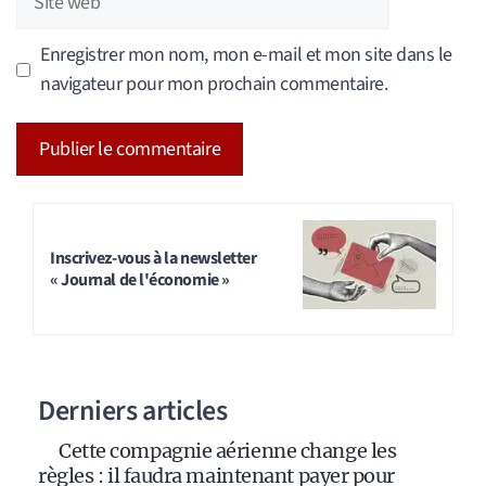
web
Enregistrer mon nom, mon e-mail et mon site dans le
navigateur pour mon prochain commentaire.
A
l
t
Inscrivez-vous à la newsletter
« Journal de l'économie »
e
r
n
a
Derniers articles
t
i
Cette compagnie aérienne change les
v
règles : il faudra maintenant payer pour