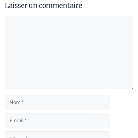
Laisser un commentaire
Commentaire
Nom
E-
mail
Site