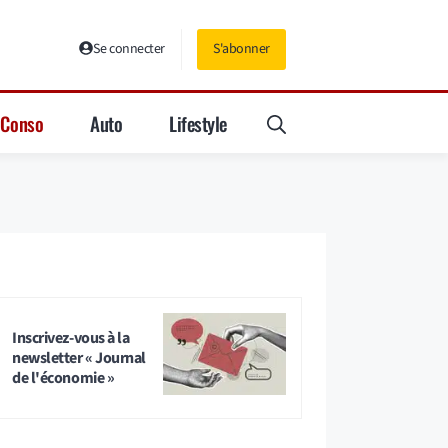
Se connecter
S'abonner
Conso
Auto
Lifestyle
Inscrivez-vous à la
newsletter « Journal
de l'économie »