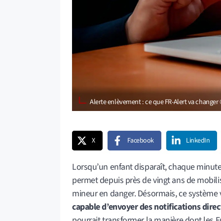
Alerte enlèvement : ce que FR-Alert va changer
X
Facebook
LinkedIn
Lorsqu’un enfant disparaît, chaque minute 
permet depuis près de vingt ans de mobil
mineur en danger. Désormais, ce système 
capable d’envoyer des notifications dir
pourrait transformer la manière dont les F