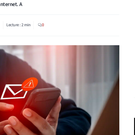
Internet. A
6
Lecture :
2
min
0