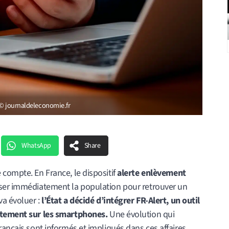
 © journaldeleconomie.fr
WhatsApp
Share
compte. En France, le dispositif
alerte enlèvement
iser immédiatement la population pour retrouver un
va évoluer :
l’État a décidé d’intégrer FR-Alert, un outil
ectement sur les smartphones.
Une évolution qui
rançais sont informés et impliqués dans ces affaires