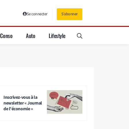
Se connecter
S'abonner
Conso
Auto
Lifestyle
Inscrivez-vous à la
newsletter « Journal
de l'économie »