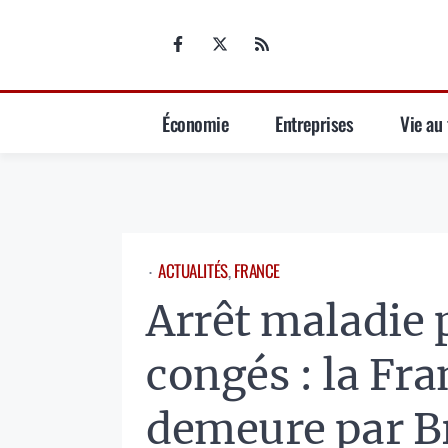
Aller
au
contenu
Économie
Entreprises
Vie au 
ACTUALITÉS
, 
FRANCE
⋅
Arrêt maladie 
congés : la Fr
demeure par B