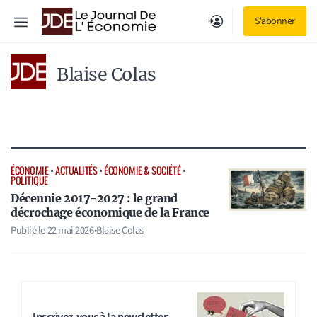
Aller
Menu
S'abonner
au
contenu
Blaise Colas
ÉCONOMIE
•
ACTUALITÉS
•
ÉCONOMIE & SOCIÉTÉ
•
POLITIQUE
Décennie 2017-2027 : le grand
décrochage économique de la France
Publié le
22 mai 2026
•
Blaise Colas