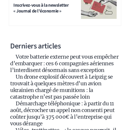
t
Inscrivez-vous à la newsletter
« Journal de l'économie »
e
r
n
a
Derniers articles
t
i
Votre batterie externe peut vous empêcher
v
d’embarquer : ces 6 compagnies aériennes
e
l’interdisent désormais sans exception
:
Un drone explosif découvert à Leipzig se
trouvait à quelques mètres d’un avion
ukrainien chargé de munitions : la
catastrophe n’est pas passée loin
Démarchage téléphonique : à partir du 11
août, décrocher un appel non consenti peut
coûter jusqu’à 375 000€ à l’entreprise qui
vous dérange