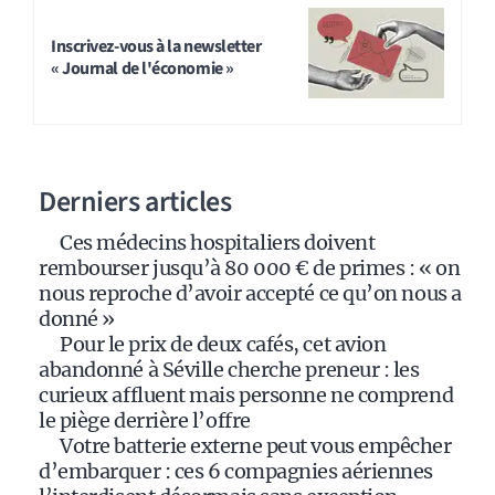
l
t
Inscrivez-vous à la newsletter
« Journal de l'économie »
e
r
n
a
Derniers articles
t
i
Ces médecins hospitaliers doivent
v
rembourser jusqu’à 80 000 € de primes : « on
e
nous reproche d’avoir accepté ce qu’on nous a
:
donné »
Pour le prix de deux cafés, cet avion
abandonné à Séville cherche preneur : les
curieux affluent mais personne ne comprend
le piège derrière l’offre
Votre batterie externe peut vous empêcher
d’embarquer : ces 6 compagnies aériennes