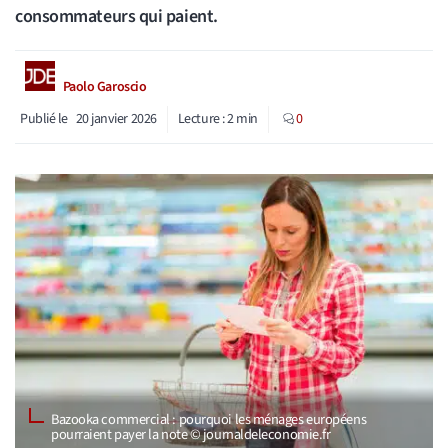
consommateurs qui paient.
Paolo Garoscio
Publié le
20 janvier 2026
Lecture :
2
min
0
Bazooka commercial : pourquoi les ménages européens
pourraient payer la note © journaldeleconomie.fr