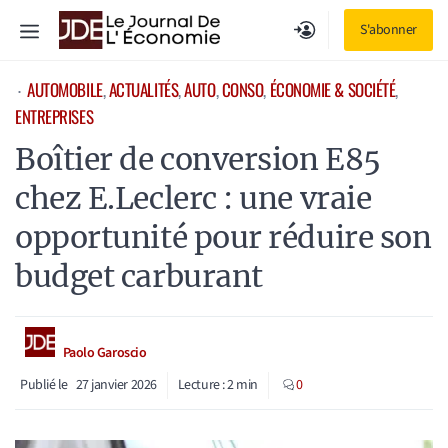
Aller
Menu
S'abonner
au
contenu
AUTOMOBILE
, 
ACTUALITÉS
, 
AUTO
, 
CONSO
, 
ÉCONOMIE & SOCIÉTÉ
, 
⋅
ENTREPRISES
Boîtier de conversion E85
chez E.Leclerc : une vraie
opportunité pour réduire son
budget carburant
Paolo Garoscio
Publié le
27 janvier 2026
Lecture :
2
min
0