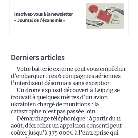
l
t
Inscrivez-vous à la newsletter
« Journal de l'économie »
e
r
n
a
Derniers articles
t
i
Votre batterie externe peut vous empêcher
v
d’embarquer : ces 6 compagnies aériennes
e
l’interdisent désormais sans exception
:
Un drone explosif découvert à Leipzig se
trouvait à quelques mètres d’un avion
ukrainien chargé de munitions : la
catastrophe n’est pas passée loin
Démarchage téléphonique : à partir du 11
août, décrocher un appel non consenti peut
coûter jusqu’à 375 000€ à l’entreprise qui