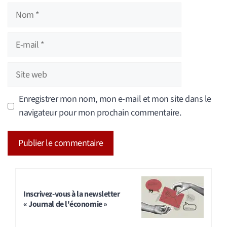
Nom
E-
mail
Site
web
Enregistrer mon nom, mon e-mail et mon site dans le
navigateur pour mon prochain commentaire.
A
l
t
Inscrivez-vous à la newsletter
« Journal de l'économie »
e
r