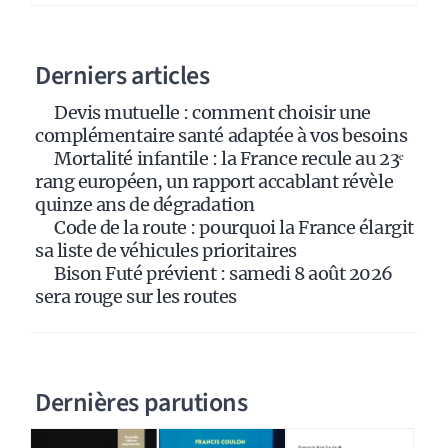
n
a
Derniers articles
t
i
Devis mutuelle : comment choisir une
v
complémentaire santé adaptée à vos besoins
e
Mortalité infantile : la France recule au 23ᵉ
:
rang européen, un rapport accablant révèle
quinze ans de dégradation
Code de la route : pourquoi la France élargit
sa liste de véhicules prioritaires
Bison Futé prévient : samedi 8 août 2026
sera rouge sur les routes
Dernières parutions