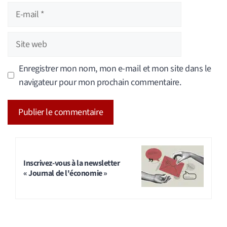
E-
mail
Site
web
Enregistrer mon nom, mon e-mail et mon site dans le
navigateur pour mon prochain commentaire.
A
l
t
Inscrivez-vous à la newsletter
« Journal de l'économie »
e
r
n
a