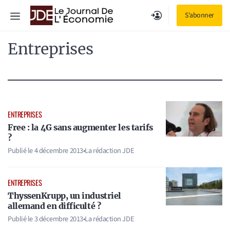
Aller
Menu
S'abonner
au
contenu
Entreprises
ENTREPRISES
Free : la 4G sans augmenter les tarifs
?
Publié le
4 décembre 2013
•
La rédaction JDE
ENTREPRISES
ThyssenKrupp, un industriel
allemand en difficulté ?
Publié le
3 décembre 2013
•
La rédaction JDE