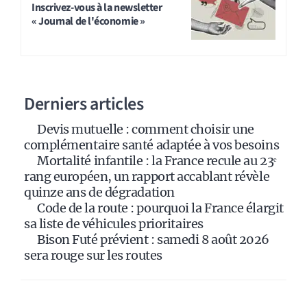
t
Inscrivez-vous à la newsletter
« Journal de l'économie »
e
r
n
a
Derniers articles
t
i
Devis mutuelle : comment choisir une
v
complémentaire santé adaptée à vos besoins
e
Mortalité infantile : la France recule au 23ᵉ
:
rang européen, un rapport accablant révèle
quinze ans de dégradation
Code de la route : pourquoi la France élargit
sa liste de véhicules prioritaires
Bison Futé prévient : samedi 8 août 2026
sera rouge sur les routes