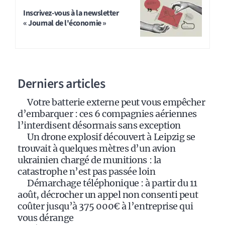
l
t
Inscrivez-vous à la newsletter
« Journal de l'économie »
e
r
n
a
Derniers articles
t
i
Votre batterie externe peut vous empêcher
v
d’embarquer : ces 6 compagnies aériennes
e
l’interdisent désormais sans exception
:
Un drone explosif découvert à Leipzig se
trouvait à quelques mètres d’un avion
ukrainien chargé de munitions : la
catastrophe n’est pas passée loin
Démarchage téléphonique : à partir du 11
août, décrocher un appel non consenti peut
coûter jusqu’à 375 000€ à l’entreprise qui
vous dérange