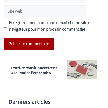
mail
Site
web
Enregistrer mon nom, mon e-mail et mon site dans le
navigateur pour mon prochain commentaire.
A
l
t
Inscrivez-vous à la newsletter
« Journal de l'économie »
e
r
n
a
Derniers articles
t
i