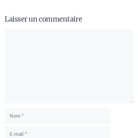
Laisser un commentaire
Commentaire
Nom
E-