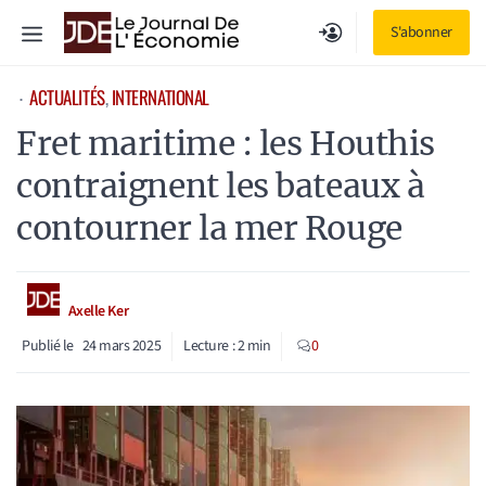
Aller
Menu
S'abonner
au
contenu
ACTUALITÉS
, 
INTERNATIONAL
⋅
Fret maritime : les Houthis
contraignent les bateaux à
contourner la mer Rouge
Axelle Ker
Publié le
24 mars 2025
Lecture :
2
min
0