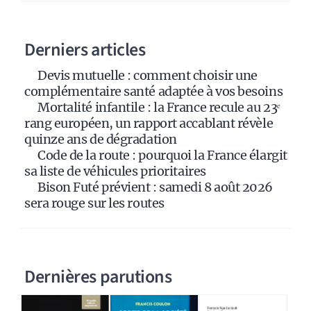
n
a
Derniers articles
t
i
Devis mutuelle : comment choisir une
v
complémentaire santé adaptée à vos besoins
e
Mortalité infantile : la France recule au 23ᵉ
:
rang européen, un rapport accablant révèle
quinze ans de dégradation
Code de la route : pourquoi la France élargit
sa liste de véhicules prioritaires
Bison Futé prévient : samedi 8 août 2026
sera rouge sur les routes
Dernières parutions