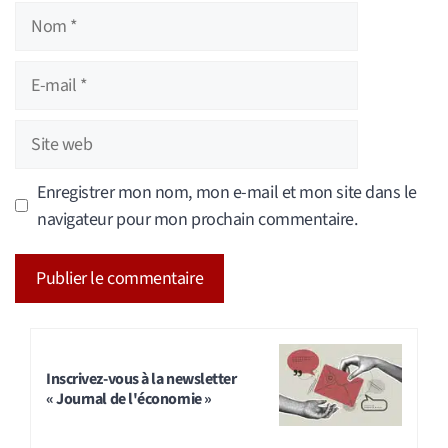
Nom
E-
mail
Site
web
Enregistrer mon nom, mon e-mail et mon site dans le
navigateur pour mon prochain commentaire.
A
l
t
Inscrivez-vous à la newsletter
« Journal de l'économie »
e
r