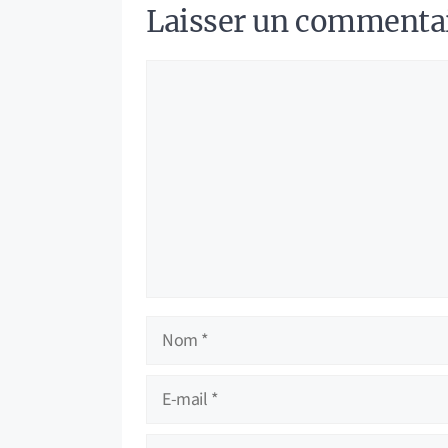
Laisser un commenta
Commentaire
Nom
E-
mail
Site