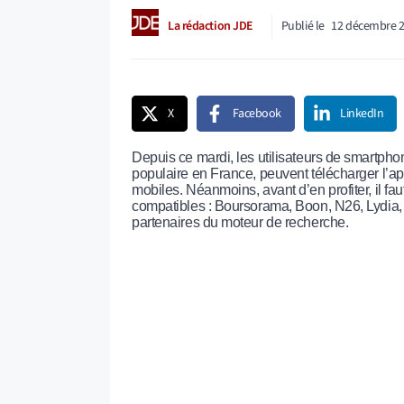
La rédaction JDE
Publié le
12 décembre 
X
Facebook
LinkedIn
Depuis ce mardi, les utilisateurs de smartpho
populaire en France, peuvent télécharger l’ap
mobiles. Néanmoins, avant d’en profiter, il fa
compatibles : Boursorama, Boon, N26, Lydia, 
partenaires du moteur de recherche.