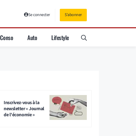
Se connecter
S'abonner
Conso
Auto
Lifestyle
Inscrivez-vous à la
newsletter « Journal
de l'économie »