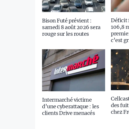
Déficit
Bison Futé prévient :
106,8 m
samedi 8 août 2026 sera
premie
rouge sur les routes
c’est g
Cellcast
Intermarché victime
des fui
d’une cyberattaque : les
chez Fr
clients Drive menacés