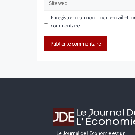
web
Enregistrer mon nom, mon e-mail et mo
commentaire.
A
l
t
e
r
n
a
t
i
v
Le Journal de l'Economie est un