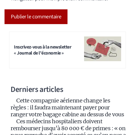
A
l
t
Inscrivez-vous à la newsletter
« Journal de l'économie »
e
r
n
a
Derniers articles
t
i
Cette compagnie aérienne change les
v
règles : il faudra maintenant payer pour
e
ranger votre bagage cabine au dessus de vous
:
Ces médecins hospitaliers doivent
rembourser jusqu’à 80 000 € de primes : « on