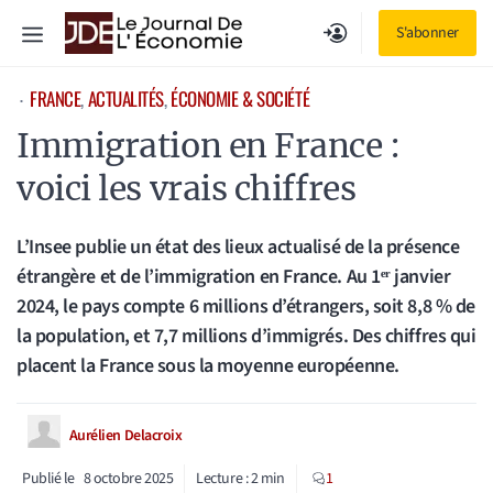
Aller
Menu
S'abonner
au
contenu
FRANCE
, 
ACTUALITÉS
, 
ÉCONOMIE & SOCIÉTÉ
⋅
Immigration en France :
voici les vrais chiffres
L’Insee publie un état des lieux actualisé de la présence
étrangère et de l’immigration en France. Au 1ᵉʳ janvier
2024, le pays compte 6 millions d’étrangers, soit 8,8 % de
la population, et 7,7 millions d’immigrés. Des chiffres qui
placent la France sous la moyenne européenne.
Aurélien Delacroix
Publié le
8 octobre 2025
Lecture :
2
min
1