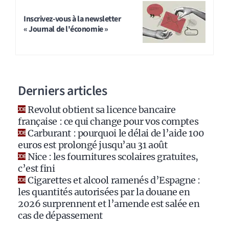
l
t
Inscrivez-vous à la newsletter
« Journal de l'économie »
e
r
n
a
Derniers articles
t
i
Revolut obtient sa licence bancaire
v
française : ce qui change pour vos comptes
e
Carburant : pourquoi le délai de l’aide 100
:
euros est prolongé jusqu’au 31 août
Nice : les fournitures scolaires gratuites,
c’est fini
Cigarettes et alcool ramenés d’Espagne :
les quantités autorisées par la douane en
2026 surprennent et l’amende est salée en
cas de dépassement