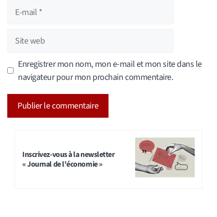
E-
mail
Site
web
Enregistrer mon nom, mon e-mail et mon site dans le
navigateur pour mon prochain commentaire.
A
l
t
Inscrivez-vous à la newsletter
« Journal de l'économie »
e
r
n
a