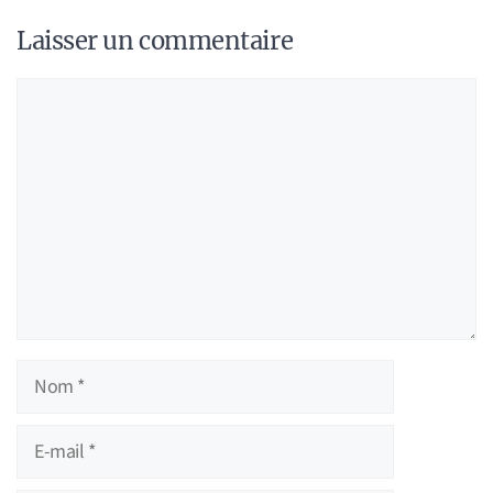
Laisser un commentaire
Commentaire
Nom
E-
mail