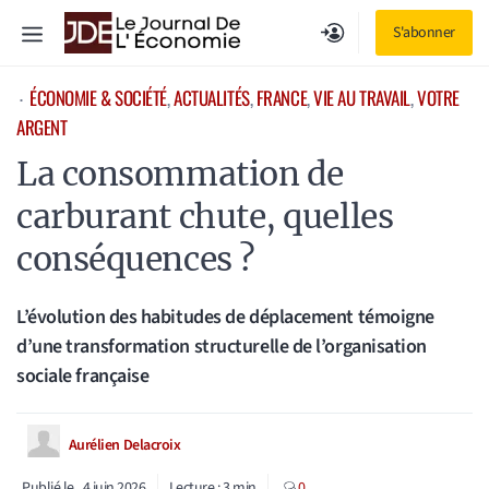
Aller
Menu
S'abonner
au
contenu
ÉCONOMIE & SOCIÉTÉ
, 
ACTUALITÉS
, 
FRANCE
, 
VIE AU TRAVAIL
, 
VOTRE
⋅
ARGENT
La consommation de
carburant chute, quelles
conséquences ?
L’évolution des habitudes de déplacement témoigne
d’une transformation structurelle de l’organisation
sociale française
Aurélien Delacroix
Publié le
4 juin 2026
Lecture :
3
min
0