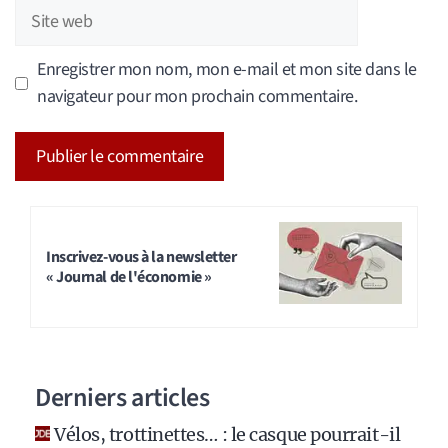
Site
web
Enregistrer mon nom, mon e-mail et mon site dans le
navigateur pour mon prochain commentaire.
A
l
t
Inscrivez-vous à la newsletter
« Journal de l'économie »
e
r
n
a
Derniers articles
t
i
Vélos, trottinettes… : le casque pourrait-il
v