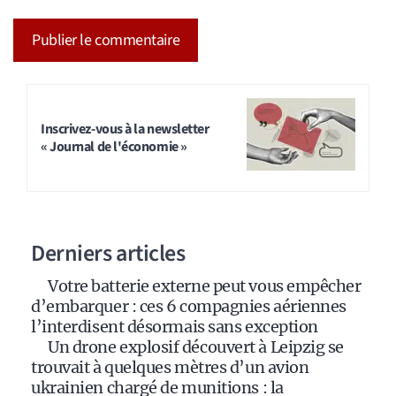
A
l
t
Inscrivez-vous à la newsletter
« Journal de l'économie »
e
r
n
a
Derniers articles
t
i
Votre batterie externe peut vous empêcher
v
d’embarquer : ces 6 compagnies aériennes
e
l’interdisent désormais sans exception
:
Un drone explosif découvert à Leipzig se
trouvait à quelques mètres d’un avion
ukrainien chargé de munitions : la