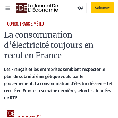
Aller
Menu
S'abonner
au
contenu
CONSO
, 
FRANCE
, 
MÉTÉO
⋅
La consommation
d’électricité toujours en
recul en France
Les Français et les entreprises semblent respecter le
plan de sobriété énergétique voulu par le
gouvernement. La consommation d’électricité a en effet
reculé en France la semaine dernière, selon les données
de RTE.
La rédaction JDE