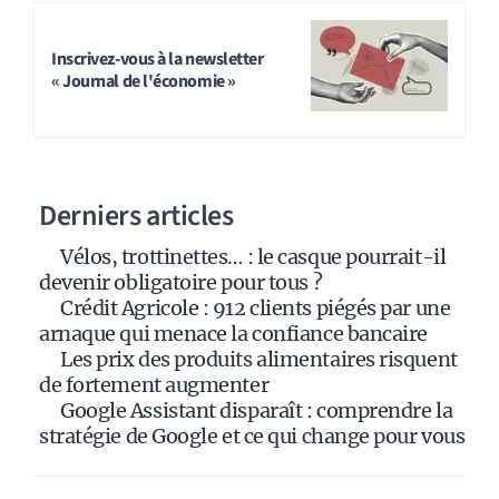
A
l
t
Inscrivez-vous à la newsletter
« Journal de l'économie »
e
r
n
a
Derniers articles
t
i
Vélos, trottinettes… : le casque pourrait-il
v
devenir obligatoire pour tous ?
e
Crédit Agricole : 912 clients piégés par une
:
arnaque qui menace la confiance bancaire
Les prix des produits alimentaires risquent
de fortement augmenter
Google Assistant disparaît : comprendre la
stratégie de Google et ce qui change pour vous