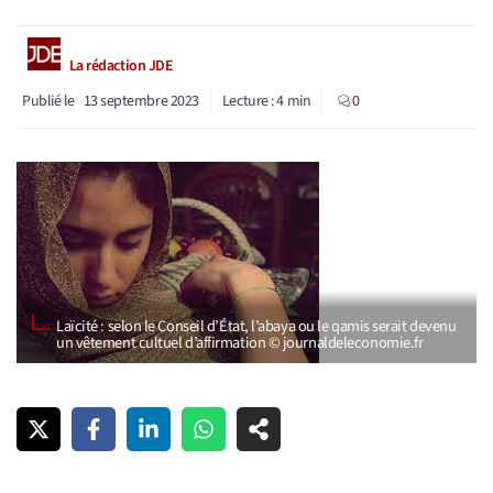
La rédaction JDE
Publié le
13 septembre 2023
Lecture :
4
min
0
Laïcité : selon le Conseil d’État, l’abaya ou le qamis serait devenu
un vêtement cultuel d’affirmation © journaldeleconomie.fr